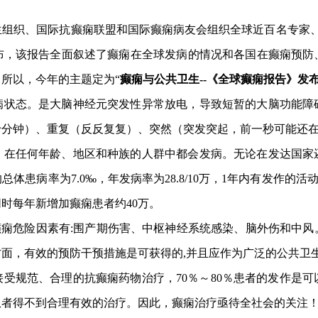
卫生组织、国际抗癫痫联盟和国际癫痫病友会组织全球近百名专家
发布，该报告全面叙述了癫痫在全球发病的情况和各国在癫痫预
所以，今年的主题定为“
癫痫与公共卫生--《全球癫痫报告》发
病状态。是大脑神经元突发性异常放电，导致短暂的大脑功能障
十分钟）、重复（反反复复）、突然（突发突起，前一秒可能还
，在任何年龄、地区和种族的人群中都会发病。无论在发达国家
患病率为7.0‰，年发病率为28.8/10万，1年内有发作的活动
同时每年新增加癫痫患者约40万。
癫痫危险因素有:围产期伤害、中枢神经系统感染、脑外伤和中
面，有效的预防干预措施是可获得的,并且应作为广泛的公共卫
规范、合理的抗癫痫药物治疗，70％～80％患者的发作是可以
患者得不到合理有效的治疗。因此，癫痫治疗亟待全社会的关注