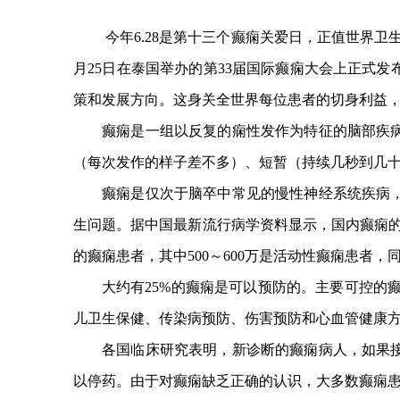
今年6.28是第十三个癫痫关爱日，正值世界
月25日在泰国举办的第33届国际癫痫大会上正式
策和发展方向。这身关全世界每位患者的切身利益，
癫痫是一组以反复的痫性发作为特征的脑部疾
（每次发作的样子差不多）、短暂（持续几秒到几
癫痫是仅次于脑卒中常见的慢性神经系统疾病
生问题。据中国最新流行病学资料显示，国内癫痫的总体
的癫痫患者，其中500～600万是活动性癫痫患者，
大约有25%的癫痫是可以预防的。主要可控的
儿卫生保健、传染病预防、伤害预防和心血管健康方
各国临床研究表明，新诊断的癫痫病人，如果接受
以停药。由于对癫痫缺乏正确的认识，大多数癫痫