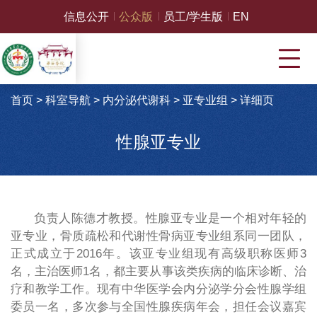
信息公开
公众版
员工/学生版
EN
首页
>
科室导航
>
内分泌代谢科
>
亚专业组
>
详细页
性腺亚专业
负责人陈德才教授。性腺亚专业是一个相对年轻的
亚专业，骨质疏松和代谢性骨病亚专业组系同一团队，
正式成立于2016年。该亚专业组现有高级职称医师3
名，主治医师1名，都主要从事该类疾病的临床诊断、治
疗和教学工作。现有中华医学会内分泌学分会性腺学组
委员一名，多次参与全国性腺疾病年会，担任会议嘉宾