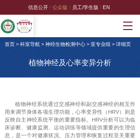
信息公开
公众版
员工/学生版
EN
首页
>
科室导航
>
神经生物检测中心
>
亚专业组
>
详细页
植物神经及心率变异分析
植物神经系统通过交感神经和副交感神经的相互作
用来调节身体各项生理功能，心率变异性（
HRV
）则是
反映自主神经系统平衡的重要指标。
HRV
分析可以为临
床诊断、健康监测、运动训练等领域提供重要的生理信
息，是一个对健康状况、压力管理和恢复过程至关重要