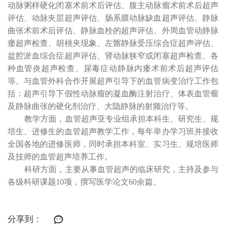
动脉粥样硬化闭塞术前术后评估、腹主动脉瘤术前术后超声
评估、动脉夹层超声评估、肠系膜动脉缺血超声评估、静脉
曲张术前术后评估、静脉血栓的超声评估、外周血管动静脉
瘘超声检查、胡桃夹现象、左髂静脉受压综合症超声评估、
盆腔淤血综合症超声评估、肾动脉狭窄或闭塞超声检查、各
种血管炎超声检查、尿毒症动静脉内瘘术前术后超声评估
等。与血管外科合作开展超声引导下的血管病变治疗工作包
括：超声引导下假性动脉瘤的凝血酶注射治疗、体表血管瘤
及静脉曲张的硬化剂治疗、大隐静脉的射频治疗等。
教学方面，血管超声亚专业组承担本科生、研究生、规
培生、进修生的血管超声教学工作，每年举办学习班并接收
全国各地的进修医师，同时承担本科室、实习生、规培医师
及技师的血管超声培养工作。
科研方面，主要从事血管超声的临床研究，主持及参与
各级科研课题10项，撰写医学论文60余篇。
分享到：