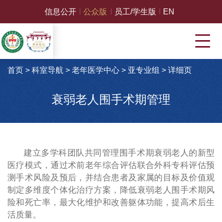
信息公开
公众版
员工/学生版
EN
首页
>
科室导航
>
老年医学中心
>
亚专业组
>
详细页
衰弱老人围手术期管理
建立多学科团队共同管理围手术期衰弱老人的新型
医疗模式，通过术前老年综合评估联合外科专科评估预
测手术风险及预后，并结合患者及家属的目标及价值观
制定多维度个体化治疗方案，降低衰弱老人围手术期风
险和死亡率，最大化维护和改善躯体功能，提高术后生
活质量。