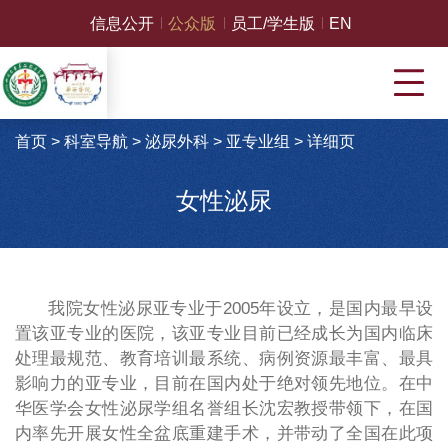
信息公开
公众版
员工/学生版
EN
首页
>
科室导航
>
泌尿外科
>
亚专业组
>
详细页
女性泌尿
我院女性泌尿亚专业于2005年设立，是国内最早设
置该亚专业的医院，该亚专业目前已经成长为国内临床
处理最规范、教育培训最系统、病例资源最丰富、最具
影响力的亚专业，目前在国内处于绝对领先地位。在中
华医学会女性泌尿学组名誉组长沈宏教授带领下，在国
内率先开展女性全盆底重建手术，并带动了全国在此项