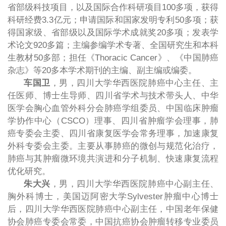
省部级科技项目，以及国际合作科研项目
100
多项，获得
科研经费
3.3
亿元；申请国际和国家发明专利
50
多项；获
得国家级、省部级以及国际学术成就奖
20
多项；发表学
术论文
920
多篇；主编参编学术专著、全国研究生和本科
生教材
50
多部；担任《
Thoracic Cancer
》、《中国肺癌
杂志》等
20
多本学术期刊的主编、副主编或编委。
车国卫
，男，四川大学华西医院肺癌中心主任、主
任医师、博士生导师、四川省学术与技术带头人、中华
医学会胸心血管外科分会肺癌学组委员、中国临床肿瘤
学协作中心（
CSCO
）理事、四川省肿瘤学会理事，肺
癌专委会主委、四川省康复医学会常务理事，加速康复
外科专委会主委。主要从事肺癌的微创与规范化治疗，
肺癌与其肿瘤微环境共演进和分子机制、快速康复流程
优化研究。
朱大兴
，男，四川大学华西医院肺癌中心副主任、
胸外科博士，美国迈阿密大学
Sylvester
肿瘤中心博士
后，四川大学华西医院肺癌中心副主任，中国老年保健
协会肺癌专委会常委，中国抗癌协会肿瘤转移专业委员