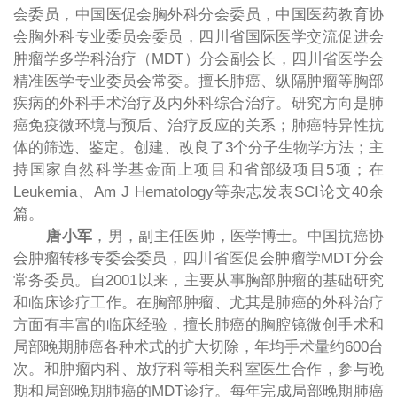
会委员，中国医促会胸外科分会委员，中国医药教育协
会胸外科专业委员会委员，四川省国际医学交流促进会
肿瘤学多学科治疗（
MDT
）分会副会长，四川省医学会
精准医学专业委员会常委。擅长肺癌、纵隔肿瘤等胸部
疾病的外科手术治疗及内外科综合治疗。研究方向是肺
癌免疫微环境与预后、治疗反应的关系；肺癌特异性抗
体的筛选、鉴定。创建、改良了
3
个分子生物学方法；主
持国家自然科学基金面上项目和省部级项目
5
项；在
Leukemia
、
Am J Hematology
等杂志发表
SCI
论文
40
余
篇。
唐小军
，男，副主任医师，医学博士。中国抗癌协
会肿瘤转移专委会委员，四川省医促会肿瘤学
MDT
分会
常务委员。自
2001
以来，主要从事胸部肿瘤的基础研究
和临床诊疗工作。在胸部肿瘤、尤其是肺癌的外科治疗
方面有丰富的临床经验，擅长肺癌的胸腔镜微创手术和
局部晚期肺癌各种术式的扩大切除，年均手术量约
600
台
次。和肿瘤内科、放疗科等相关科室医生合作，参与晚
期和局部晚期肺癌的
MDT
诊疗。每年完成局部晚期肺癌