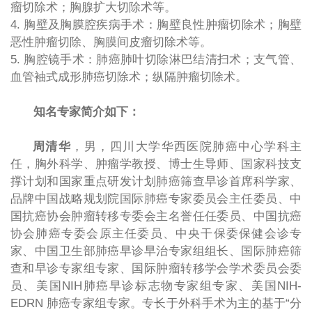
瘤切除术；胸腺扩大切除术等。
4.
胸壁及胸膜腔疾病手术：胸壁良性肿瘤切除术；胸壁
恶性肿瘤切除、胸膜间皮瘤切除术等。
5.
胸腔镜手术：肺癌肺叶切除淋巴结清扫术；支气管、
血管袖式成形肺癌切除术；纵隔肿瘤切除术。
知名专家简介如下：
周清华
，男，四川大学华西医院肺癌中心学科主
任，胸外科学、肿瘤学教授、博士生导师、国家科技支
撑计划和国家重点研发计划肺癌筛查早诊首席科学家、
品牌中国战略规划院国际肺癌专家委员会主任委员、中
国抗癌协会肿瘤转移专委会主名誉任任委员、中国抗癌
协会肺癌专委会原主任委员、中央干保委保健会诊专
家、中国卫生部肺癌早诊早治专家组组长、国际肺癌筛
查和早诊专家组专家、国际肿瘤转移学会学术委员会委
员、美国
NIH
肺癌早诊标志物专家组专家、美国
NIH-
EDRN
肺癌专家组专家。专长于外科手术为主的基于
“
分