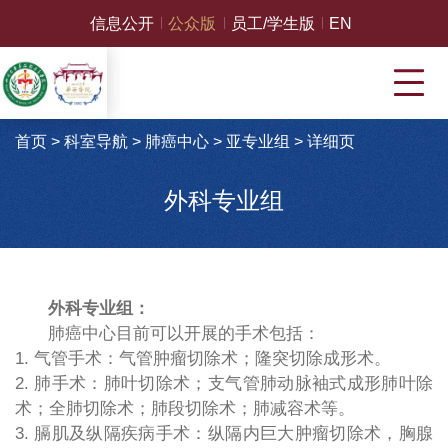
信息公开
公众版
员工/学生版
EN
首页
>
科室导航
>
肺癌中心
>
亚专业组
>
详细页
外科专业组
外科专业组：
肺癌中心目前可以开展的手术包括：
1.
气管手术：气管肿瘤切除术；隆突切除成形术。
2.
肺手术：肺叶切除术；支气管肺动脉袖式成形肺叶除
术；全肺切除术；肺段切除术；肺减容术等。
3.
膈肌及纵隔疾病手术：纵隔内巨大肿瘤切除术，胸腺