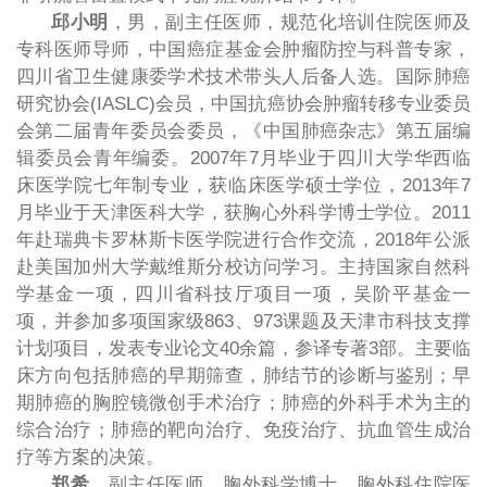
邱小明
，男，副主任医师，规范化培训住院医师及
专科医师导师，中国癌症基金会肿瘤防控与科普专家，
四川省卫生健康委学术技术带头人后备人选。国际肺癌
研究协会
(IASLC)
会员，中国抗癌协会肿瘤转移专业委员
会第二届青年委员会委员，《中国肺癌杂志》第五届编
辑委员会青年编委。
2007
年
7
月毕业于四川大学华西临
床医学院七年制专业，获临床医学硕士学位，
2013
年
7
月毕业于天津医科大学，获胸心外科学博士学位。
2011
年赴瑞典卡罗林斯卡医学院进行合作交流，
2018
年公派
赴美国加州大学戴维斯分校访问学习。主持国家自然科
学基金一项，四川省科技厅项目一项，吴阶平基金一
项，并参加多项国家级
863
、
973
课题及天津市科技支撑
计划项目，发表专业论文
40
余篇，参译专著
3
部。主要临
床方向包括肺癌的早期筛查，肺结节的诊断与鉴别；早
期肺癌的胸腔镜微创手术治疗；肺癌的外科手术为主的
综合治疗；肺癌的靶向治疗、免疫治疗、抗血管生成治
疗等方案的决策。
郑希
，副主任医师，胸外科学博士，胸外科住院医