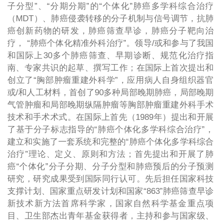
子分型
”
、
“
分期分期
”
的
“
个体化
”
肺癌多学科综合治疗
（
MDT
）、肺癌侵袭转移的分子机制与信号调节，抗肺
癌创新药物的研发，肺癌筛查早诊，肺癌分子靶向治
疗，
“
肺癌个体化精准外科治疗
”
。领导
/
或和参与了我国
和国际上
30
多个肺癌筛查、早期诊断、规范化治疗指
南、专家共识的起草、撰写工作；在国际上首次提出和
创立了
“
胸部肿瘤重建外科学
”
，应用病人自身组织器官
或
/
和人工材料，首创了
90
多种局部晚期肺癌，局部晚期
气管肿瘤和局部晚期纵隔肿瘤等胸部肿瘤重建外科手术
技术和手术术式。在国际上首先（
1989
年）提出和开展
了基于分子标志指导的
“
肺癌个体化多学科综合治疗
”
，
建立和实施了一套系统和完整的
“
肺癌个体化多学科综合
治疗
”
理论、定义、原则和方法；首先提出和开展了肺
癌
“
个体化
”
分子分期、分子分型和肺癌预后的分子预测
研究，研究成果受到国际同行认可。先后担任国家科技
支撑计划、国家重点研发计划和国家
“863”
肺癌筛查早诊
新技术新方法首席科学家，国家自然科学基金重点项
目、卫生部杰出青年基金获得者，主持和参与国家级、