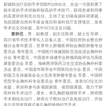
新辅助治疗后的手术切除约
100
台次，在这一方面积累了
较丰富的手术经验和较高的手术技巧，获得患者和同事
的高度评价和充分信任。主持了近
10
项各级科研课题，
包括国家自然科学基金项目和省科技厅支撑项目，发表
学术论文
20
余篇，其中
SCI
论文近
10
篇。
董静思
，男，副教授，副主任医师，硕士生导师，
四川省学术技术带头人后备人选，中国抗癌协会整合肿
瘤分会青年委员，世界华人肿瘤医师协会胸部肿瘤专业
委员会
青年委员，中国医疗保健国际交流促进会胸外科
分会
青年委员，中国老年保健学会肿瘤风险评估与系统
康复委员会
常委，
海峡两岸医药卫生交流协会胸外科委
员会
委员，中国老年医学会中西医结合分会
委员，中国
初级卫生保健基金会少见突变肿瘤专委会
常委，中国研
究型学会胸外科专业委员会
青年委员。发表
SCI
论文
20
余篇，承担和参与多项国家级、省部级课题。致力于肺
癌外科手术治疗，擅长：单孔胸腔镜肺癌手术，肺癌围
手术期综合治疗，肺癌分子靶向治疗及免疫治疗，开创
非引流管留置模式单孔胸腔镜肺结节手术。