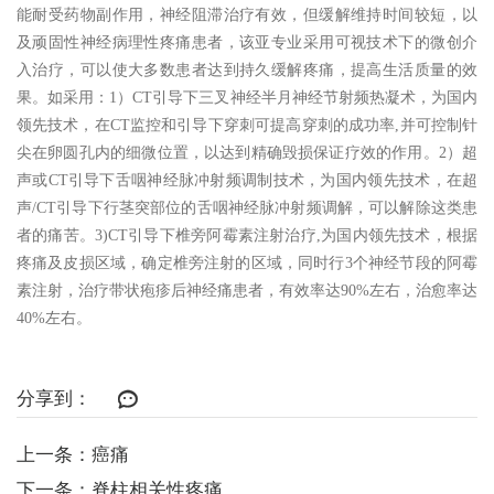
能耐受药物副作用，神经阻滞治疗有效，但缓解维持时间较短，以
及顽固性神经病理性疼痛患者，该亚专业采用可视技术下的微创介
入治疗，可以使大多数患者达到持久缓解疼痛，提高生活质量的效
果。如采用：
1
）
CT
引导下三叉神经半月神经节射频热凝术
，为国内
领先技术，在CT监控和引导下穿刺可提高穿刺的成功率,并可控制针
尖在卵圆孔内的细微位置，以达到精确毁损保证疗效的作用。
2
）
超
声或
CT
引导下舌咽神经脉冲射频调制技术
，为国内领先技术，在超
声
/CT
引导下行茎突部位的舌咽神经脉冲射频调解，可以解除这类患
者的痛苦。
3)
CT
引导下椎旁阿霉素注射治疗
,
为国内领先技术，根据
疼痛及皮损区域，确定椎旁注射的区域，同时行
3
个神经节段的阿霉
素注射，治疗带状疱疹后神经痛患者，有效率达
90%
左右，治愈率达
40%
左右。
分享到：
上一条：癌痛
下一条：脊柱相关性疼痛