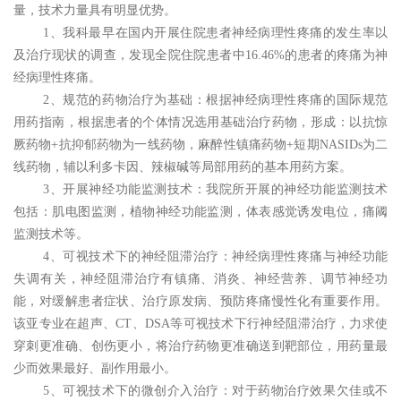
量，技术力量具有明显优势。
1、我科最早在国内开展住院患者神经病理性疼痛的发生率以
及治疗现状的调查，发现全院住院患者中
16.46%
的患者的疼痛为神
经病理性疼痛。
2
、
规范的药物治疗为基础
：根据神经病理性疼痛的国际规范
用药指南，根据患者的个体情况选用基础治疗药物，形成：以抗惊
厥药物
+
抗抑郁药物为一线药物，麻醉性镇痛药物
+
短期
NASIDs
为二
线药物，辅以利多卡因、辣椒碱等局部用药的基本用药方案。
3
、
开展神经功能监测技术：
我院所开展的神经功能监测技术
包括：肌电图监测，植物神经功能监测，体表感觉诱发电位，痛阈
监测技术等。
4
、
可视技术下的神经阻滞治疗
：神经病理性疼痛与神经功能
失调有关，神经阻滞治疗有镇痛、消炎、神经营养、调节神经功
能，对缓解患者症状、治疗原发病、预防疼痛慢性化有重要作用。
该亚专业在超声、
CT
、
DSA
等可视技术下行神经阻滞治疗，力求使
穿刺更准确、创伤更小，将治疗药物更准确送到靶部位，用药量最
少而效果最好、副作用最小。
5、
可视技术下的微创介入治疗
：对于药物治疗效果欠佳或不