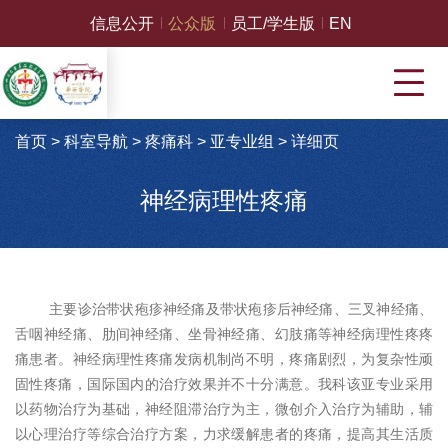
信息公开
公众版
员工/学生版
EN
首页
>
科室导航
>
疼痛科
>
亚专业组
>
详细页
神经病理性疼痛
主要诊治带状疱疹神经痛及带状疱疹后神经痛、三叉神经痛、
舌咽神经痛、肋间神经痛、坐骨神经痛、幻肢痛等神经病理性疼疼
痛患者。神经病理性疼痛发病机制尚不明，疼痛剧烈，为复杂性顽
固性疼痛，国际国内的治疗效果并不十分满意。我科该亚专业采用
以药物治疗为基础，神经阻滞治疗为主，微创介入治疗为辅助，辅
以心理治疗等综合治疗方案，
力求缓解患者的疼痛，提高其生活质