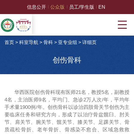
信息公开
公众版
员工/学生版
EN
首页
>
科室导航
>
骨科
>
亚专业组
>
详细页
创伤骨科
华西医院创伤骨科现有医师21名，教授5名，副教授
4名，主治医师9名，平均门、急诊2万人次/年，平均年
手术量1900例/年。创伤骨科以诊治四肢骨关节创伤为主
要临床任务和研究方向，形成了以治疗骨盆髋臼、肘关
节、肩关节、腕关节、髋关节、膝关节、足踝关节、骨
质疏松骨折、老年骨折、骨感染不愈合、区域急救救