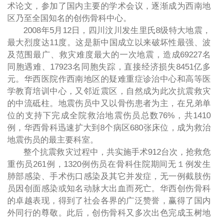
术论文，参加了国内主要的学术会议，逐渐成为西南地
区乃至全国知名的创伤骨科中心。
2008年5月12日，四川汶川发生里氏8级特大地震，
最大烈度达11度。这是新中国成立以来破坏性最强、波
及范围最广、救灾难度最大的一次地震，造成69227名
同胞遇难、17923名同胞失踪，直接经济损失8451亿多
元。华西医院作西南地区的疑难重症诊治中心和高等医
学教育培训中心，又邻近震区，自然成为此次抗震救灾
的中流砥柱。地震伤员中又以骨伤患者为主，在兄弟单
位的支持下完成全院救治地震伤员总数76%，共1410
例，华西骨科迅速扩大到8个病区680张床位，成为救治
地震伤员的最主要科室。
整个抗震救灾过程中，共实施手术912台次，抢救危
重伤员261例，1320例伤员在骨科住院期间无１例发生
肺部感染、手术伤口感染及其它并发症，无一例截肢伤
员因创面感染或知名动脉大出血而死亡。华西创伤骨科
的卓越表现，得到了社会各界的广泛赞誉，赢得了国内
外同行的尊敬。此后，创伤骨科又多次出色完成玉树地