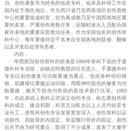
治、创伤康复等为特色的临床专科。临床及科研工作在
国内处于领先地位，作为四川省乃至西南地区创伤急救
中心的重要组成科室，担负着成都乃至中国西南地区重
要的多发、严重创伤抢救任务，还随时派出人员配合国
家在各地的重要应急救治任务。作为全国知名的创伤骨
科中心，每年要接待近千名来自全国各地的疑难、翻修
以及并发症处理等患者。
内容：
华西医院创伤骨科的前身是1984年骨科下设的手显
微外科专业组，由杨志明教授担任负责人。手显微外科
专业以创伤修复与功能重建为重点。包括各种组织移
植，肌腱移位重建运动功能，周围神经损伤的修复与功
能重建，腕关节损伤与疾病的新技术新疗法等。1993
年，在此基础上骨科正式设立创伤专业，标志着创伤骨
科的成立。建设初期，科室主治医生以上人员均按亚专
业分工，使骨科创伤专业发展更加深入，创伤骨科以运
动损伤、四肢骨折内固定、骨盆髋臼骨折内固定、损伤
后关节炎为研究重点，取得了不少成果，发表了大量学