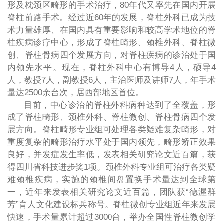
形及枕颈区畸形的手术治疗，80年代又率先在国内开展
脊柱前路手术。经过近60年的发展，脊柱外科已成为技
术力量雄厚、在国内具有重要影响和较高学术地位的脊
柱疾病诊疗中心，形成了脊柱畸形、颈椎外科、脊柱微
创、脊柱骨病四个发展方向，对脊柱疾病的诊治处于国
内领先水平。现在，脊柱外科中心有博导4人，硕导4
人，教授7人，副教授6人，主治医师及讲师7人，年手术
量达2500余台次，居西部地区首位。
目前，中心诊治的脊柱外科病种达到了全覆盖，形
成了脊柱畸形、颈椎外科、脊柱微创、脊柱骨病四个发
展方向。脊柱畸形专业组可处理各类疑难复杂畸形，对
重度复杂的畸形治疗水平处于国内领先，畸形矫正效果
良好，并发症发生率低，发表相关研究论文近百篇，获
得四川省科技进步奖1项。颈椎外科专业组可治疗各类疑
难颈椎疾病，实施的颈椎间盘置换手术量达到全球第
一，近年来发表相关研究论文近百篇，团队获“德渥群
芳”育人文化建设标兵称号。脊柱微创专业组近年来发展
快速，手术量累计超过3000台，举办全国性脊柱微创学