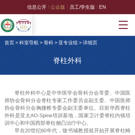
信息公开
公众版
员工/学生版
EN
首页
>
科室导航
>
骨科
>
亚专业组
>
详细页
脊柱外科
脊柱外科中心是中华医学会骨科分会常委、中国医
师协会骨科分会脊柱专家工作委员会副主委、中国医师
协会骨科分会胸腰椎专委会副主委单位。目前华西脊柱
外科是亚太AO-Spine培训基地，国家卫计委脊柱内镜培
训中心和中国西部脊柱侧凸治疗中心。
早在20世纪60年代，饶书城教授就开始开展脊柱畸