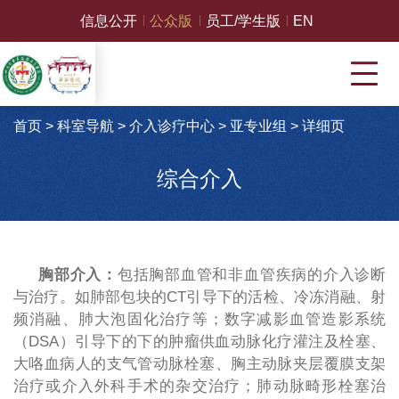
信息公开
公众版
员工/学生版
EN
首页
>
科室导航
>
介入诊疗中心
>
亚专业组
>
详细页
综合介入
胸部介入：
包括胸部血管和非血管疾病的介入诊断
与治疗。如肺部包块的
CT
引导下的活检、冷冻消融、射
频消融、肺大泡固化治疗等；数字减影血管造影系统
（
DSA
）引导下的下的肿瘤供血动脉化疗灌注及栓塞、
大咯血病人的支气管动脉栓塞、胸主动脉夹层覆膜支架
治疗或介入外科手术的杂交治疗；肺动脉畸形栓塞治