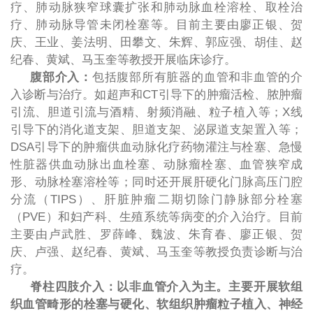
疗、肺动脉狭窄球囊扩张和肺动脉血栓溶栓、取栓治
疗、肺动脉导管未闭栓塞等。目前主要由廖正银、贺
庆、王业、姜法明、田攀文、朱辉、郭应强、胡佳、赵
纪春、黄斌、马玉奎等教授开展临床诊疗。
腹部介入：
包括腹部所有脏器的血管和非血管的介
入诊断与治疗。如超声和CT引导下的肿瘤活检、脓肿瘤
引流、胆道引流与酒精、射频消融、粒子植入等；X线
引导下的消化道支架、胆道支架、泌尿道支架置入等；
DSA引导下的肿瘤供血动脉化疗药物灌注与栓塞、急慢
性脏器供血动脉出血栓塞、动脉瘤栓塞、血管狭窄成
形、动脉栓塞溶栓等；同时还开展肝硬化门脉高压门腔
分流（TIPS）、肝脏肿瘤二期切除门静脉部分栓塞
（PVE）和妇产科、生殖系统等病变的介入治疗。目前
主要由卢武胜、罗薛峰、魏波、朱育春、廖正银、贺
庆、卢强、赵纪春、黄斌、马玉奎等教授负责诊断与治
疗。
脊柱四肢介入：以非血管介入为主。主要开展软组
织血管畸形的栓塞与硬化、软组织肿瘤粒子植入、神经