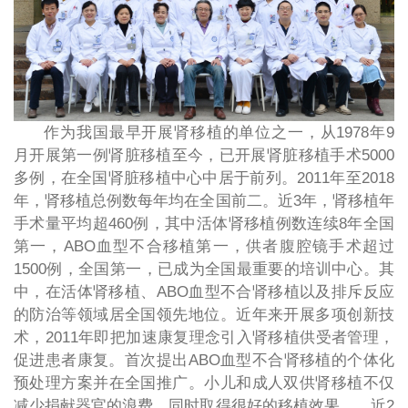
作为我国最早开展肾移植的单位之一，从1978年9
月开展第一例肾脏移植至今，已开展肾脏移植手术5000
多例，在全国肾脏移植中心中居于前列。2011年至2018
年，肾移植总例数每年均在全国前二。近3年，肾移植年
手术量平均超460例，其中活体肾移植例数连续8年全国
第一，ABO血型不合移植第一，供者腹腔镜手术超过
1500例，全国第一，已成为全国最重要的培训中心。其
中，在活体肾移植、ABO血型不合肾移植以及排斥反应
的防治等领域居全国领先地位。近年来开展多项创新技
术，2011年即把加速康复理念引入肾移植供受者管理，
促进患者康复。首次提出ABO血型不合肾移植的个体化
预处理方案并在全国推广。小儿和成人双供肾移植不仅
减少捐献器官的浪费，同时取得很好的移植效果。。近2