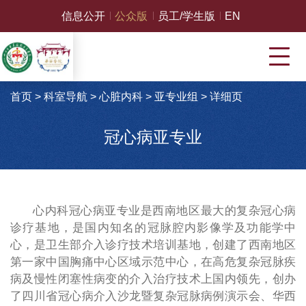
信息公开
公众版
员工/学生版
EN
首页
>
科室导航
>
心脏内科
>
亚专业组
>
详细页
冠心病亚专业
心内科冠心病亚专业是西南地区最大的复杂冠心病
诊疗基地，是国内知名的冠脉腔内影像学及功能学中
心，是卫生部介入诊疗技术培训基地，创建了西南地区
第一家中国胸痛中心区域示范中心，在高危复杂冠脉疾
病及慢性闭塞性病变的介入治疗技术上国内领先，创办
了四川省冠心病介入沙龙暨复杂冠脉病例演示会、华西