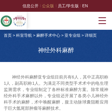
信息公开
公众版
员工/学生版
EN
首页
>
科室导航
>
麻醉手术中心
>
亚专业组
>
详细页
神经外科麻醉
神经外科麻醉亚专业组目前共有6人，其中正高职称
1人，副高职称1人。为满足不同类型手术术中的电生理
监测需求，专业组制定了各种标准麻醉方案。除常规神
经外科手术麻醉以外，专业组还开展了各类小儿神经外
科手术的麻醉，术中唤醒麻醉，腹主动脉球囊阻断应用
于巨大骶尾部肿瘤等麻醉技术。