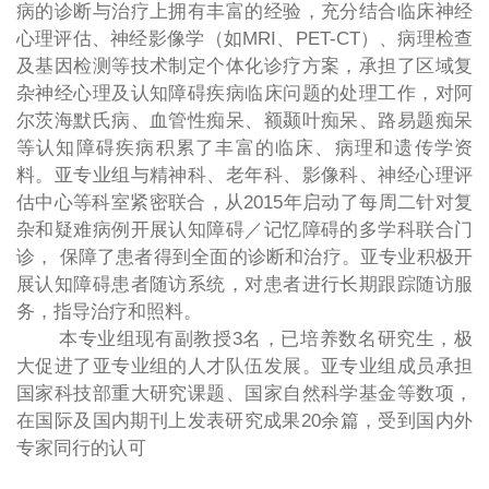
病的诊断与治疗上拥有丰富的经验，充分结合临床神经
心理评估、神经影像学（如MRI、PET-CT）、病理检查
及基因检测等技术制定个体化诊疗方案，承担了区域复
杂神经心理及认知障碍疾病临床问题的处理工作，对阿
尔茨海默氏病、血管性痴呆、额颞叶痴呆、路易题痴呆
等认知障碍疾病积累了丰富的临床、病理和遗传学资
料。亚专业组与精神科、老年科、影像科、神经心理评
估中心等科室紧密联合，从2015年启动了每周二针对复
杂和疑难病例开展认知障碍／记忆障碍的多学科联合门
诊， 保障了患者得到全面的诊断和治疗。亚专业积极开
展认知障碍患者随访系统，对患者进行长期跟踪随访服
务，指导治疗和照料。
本专业组现有副教授3名，已培养数名研究生，极
大促进了亚专业组的人才队伍发展。亚专业组成员承担
国家科技部重大研究课题、国家自然科学基金等数项，
在国际及国内期刊上发表研究成果20余篇，受到国内外
专家同行的认可