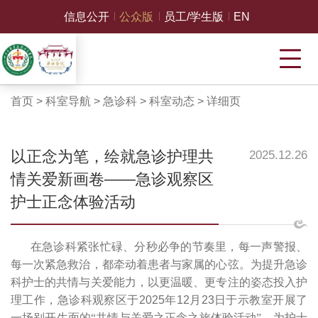
信息公开
公众版
员工/学生版
EN
首页
>
科室导航
>
急诊科
>
科室动态
>
详细页
以正念为笔，绘就急诊护理共
2025.12.26
情关爱新画卷——急诊观察区
护士正念体验活动
在急诊科紧张忙碌、分秒必争的节奏里，每一声警报、
每一次紧急救治，都牵动着患者与家属的心弦。为提升急诊
科护士的共情与关爱能力，以更温暖、更专注的姿态投入护
理工作，急诊科观察区于
2025
年
12
月
23
日于示教室开展了
一场别开生面的“共情与关爱之正念之旅体验活动”，为护士