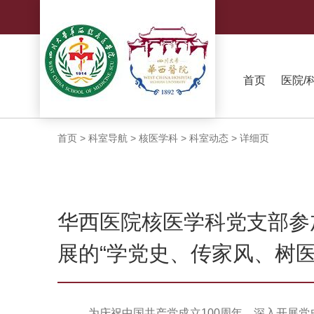
首页
医院/
首页
>
科室导航
>
核医学科
>
科室动态
>
详细页
华西医院核医学科党支部参
展的“学党史、传家风、树
为庆祝中国共产党成立
100
周年，深入开展党