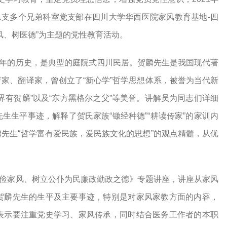
总支多个兄弟科室党支部在四川大学华西医院家风教育基地
-
四
风、树医德”为主题的党性教育活动。
年的历史，是典型的庭院式四川民居。贺麟先生是我国现代著
家、翻译家，曾创立了“新心学”哲学思想体系，被誉为当代新
界有贺麟”以及“东方黑格尔之父”等美誉。讲解员为同志们详细
生生平事迹，解释了贺氏家族“锄经种德”“耕读传家”的家训内
先生“哲学富有爱民族，爱民族文化的思想”的观点精髓，从优
俭家风、树立公仆为民廉政勤政之德》专题讲座，讲座从家风
贺麟先生的生平及主要事迹，特别是对家风家教方面的内容，
表示要注重党史学习、家风传承，同时结合医务工作者的本职