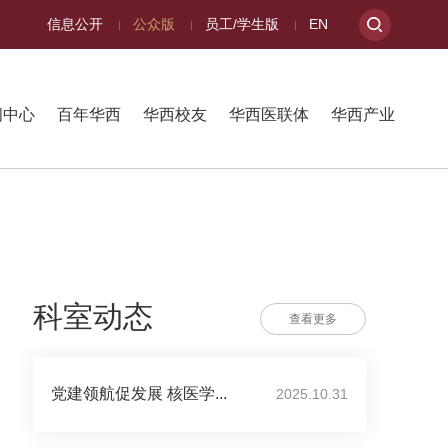
信息公开
公众版
员工/学生版
EN
闻中心
百年华西
华西校友
华西医联体
华西产业
科室动态
查看更多
党建领航促发展 核医学...
2025.10.31