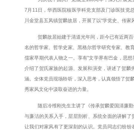
7
月
11
日，华西医院核医学科党支部及门诊医技党
川金堂县五凤镇贺麟故居，开展了以“学党史、传家
贺麟故居始建于清道光年间，距今已有近两百
名的哲学家、哲学史家、黑格尔哲学研究专家、教育
儒家早期代表人物之一。享有“文学界有巴金，思想
介绍了贺氏家族的起源、发展和演变，讲述了贺麟先
涵。全体党员现场聆听，深入思考，认真领悟了贺麟
秀家风文化中汲取奋进的力量。
随后冷维刚先生主讲了《传承贺麟爱国清廉勤
与廉洁的关系入手，层层剖析、系统全面的讲解了
让我们对家风有了更深刻的认识。党员同志们纷纷