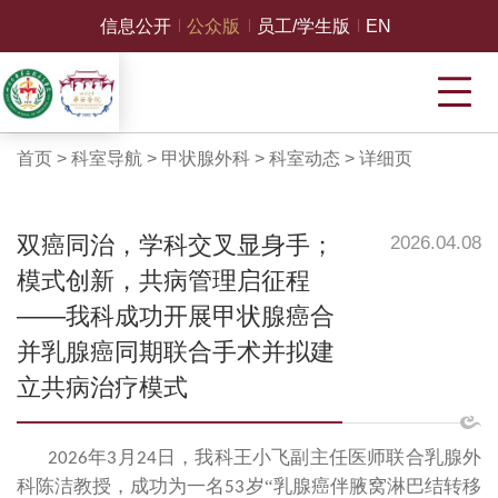
信息公开
公众版
员工/学生版
EN
首页
>
科室导航
>
甲状腺外科
>
科室动态
>
详细页
双癌同治，学科交叉显身手；
2026.04.08
模式创新，共病管理启征程
——我科成功开展甲状腺癌合
并乳腺癌同期联合手术并拟建
立共病治疗模式
年
月
日
，我科王小飞副主任医师联合乳腺外
2026
3
24
科陈洁教授，成功为一名
岁“乳腺癌伴腋窝淋巴结转移
53