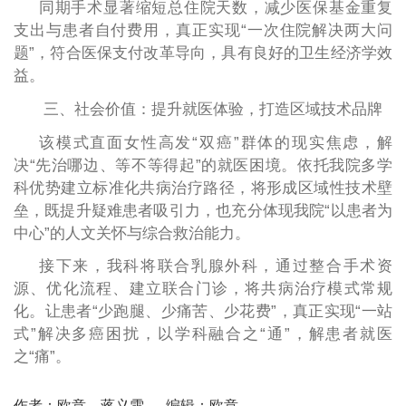
同期手术显著缩短总住院天数，减少医保基金重复
支出与患者自付费用，真正实现
“一次住院解决两大问
题”，符合医保支付改革导向，具有良好的卫生经济学效
益。
三、社会价值：提升就医体验，打造区域技术品牌
该模式直面女性高发
“双癌”群体的现实焦虑，解
决“先治哪边、等不等得起”的就医困境。依托我院多学
科优势建立标准化共病治疗路径，将形成区域性技术壁
垒，既提升疑难患者吸引力，也充分体现我院“以患者为
中心”的人文关怀与综合救治能力。
接下来，我科将
联合乳腺外科，通过整合手术资
源、优化流程、建立联合门诊，将共病治疗模式常规
化。让患者
“少跑腿、少痛苦、少花费”，真正实现“一站
式”解决多癌困扰，以学科融合之“通”，解患者就医
之“痛”。
作者：欧意，蒋义雪
编辑：欧意