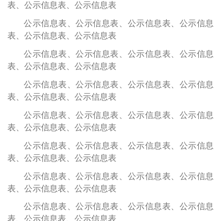
表
、
公示信息表
、
公示信息表
公示信息表
、
公示信息表
、
公示信息表
、
公示信息
表
、
公示信息表
、
公示信息表
公示信息表
、
公示信息表
、
公示信息表
、
公示信息
表
、
公示信息表
、
公示信息表
公示信息表
、
公示信息表
、
公示信息表
、
公示信息
表
、
公示信息表
、
公示信息表
公示信息表
、
公示信息表
、
公示信息表
、
公示信息
表
、
公示信息表
、
公示信息表
公示信息表
、
公示信息表
、
公示信息表
、
公示信息
表
、
公示信息表
、
公示信息表
公示信息表
、
公示信息表
、
公示信息表
、
公示信息
表
、
公示信息表
、
公示信息表
公示信息表
、
公示信息表
、
公示信息表
、
公示信息
表
、
公示信息表
、
公示信息表