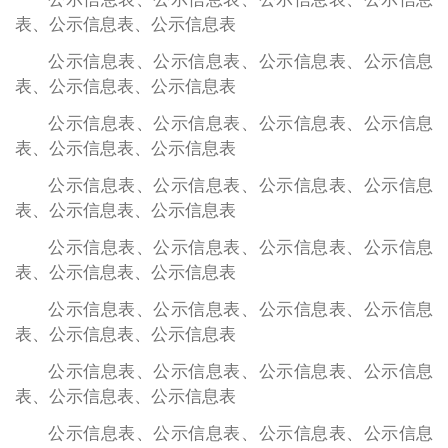
表
、
公示信息表
、
公示信息表
公示信息表
、
公示信息表
、
公示信息表
、
公示信息
表
、
公示信息表
、
公示信息表
公示信息表
、
公示信息表
、
公示信息表
、
公示信息
表
、
公示信息表
、
公示信息表
公示信息表
、
公示信息表
、
公示信息表
、
公示信息
表
、
公示信息表
、
公示信息表
公示信息表
、
公示信息表
、
公示信息表
、
公示信息
表
、
公示信息表
、
公示信息表
公示信息表
、
公示信息表
、
公示信息表
、
公示信息
表
、
公示信息表
、
公示信息表
公示信息表
、
公示信息表
、
公示信息表
、
公示信息
表
、
公示信息表
、
公示信息表
公示信息表
、
公示信息表
、
公示信息表
、
公示信息