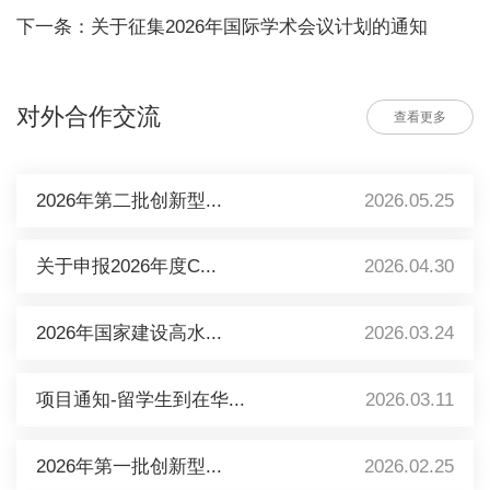
下一条：关于征集2026年国际学术会议计划的通知
对外合作交流
查看更多
2026年第二批创新型...
2026.05.25
关于申报2026年度C...
2026.04.30
2026年国家建设高水...
2026.03.24
项目通知-留学生到在华...
2026.03.11
2026年第一批创新型...
2026.02.25