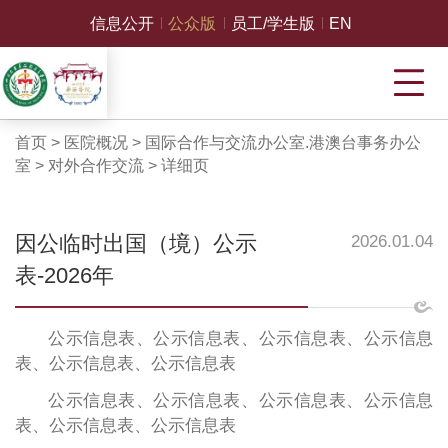
信息公开
公众版
员工/学生版
EN
首页
>
医院概况
>
国际合作与交流办公室.港澳台事务办公
室
>
对外合作交流
>
详细页
因公临时出国（境）公示
2026.01.04
表-2026年
公示信息表
、
公示信息表
、
公示信息表
、
公示信息
表
、
公示信息表
、
公示信息表
公示信息表
、
公示信息表
、
公示信息表
、
公示信息
表
、
公示信息表
、
公示信息表