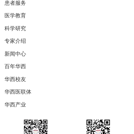
患者服务
医学教育
科学研究
专家介绍
新闻中心
百年华西
华西校友
华西医联体
华西产业