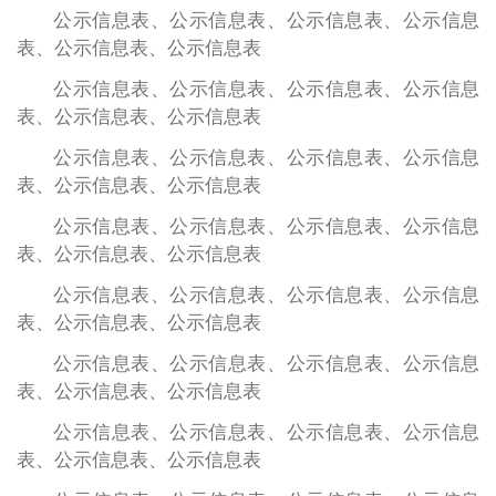
公示信息表
、
公示信息表
、
公示信息表
、
公示信息
表
、
公示信息表
、
公示信息表
公示信息表
、
公示信息表
、
公示信息表
、
公示信息
表
、
公示信息表
、
公示信息表
公示信息表
、
公示信息表
、
公示信息表
、
公示信息
表
、
公示信息表
、
公示信息表
公示信息表
、
公示信息表
、
公示信息表
、
公示信息
表
、
公示信息表
、
公示信息表
公示信息表
、
公示信息表
、
公示信息表
、
公示信息
表
、
公示信息表
、
公示信息表
公示信息表
、
公示信息表
、
公示信息表
、
公示信息
表
、
公示信息表
、
公示信息表
公示信息表
、
公示信息表
、
公示信息表
、
公示信息
表
、
公示信息表
、
公示信息表