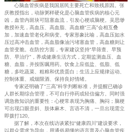
心脑血管疾病是我国居民主要死亡和致残原因。张
庆教授指出，动脉粥样硬化是心脑血管疾病的核心元
凶，血管内斑块可阻塞血流，引发心梗或脑梗。吴思缈
教授补充，高血压、高血脂、高血糖“三高”会相互叠
加，加速血管老化和病变。专家形象比喻，高血压如水
压过高冲击血管，高血脂像油污堵塞血管，高血糖则让
血管变脆。在防控方面，专家建议坚持“早筛查、早预
防、早治疗”，养成健康生活方式，定期监测血压、血
糖、血脂，并按医嘱用药。饮食上应低盐、低脂、低
糖，多吃蔬菜、粗粮和优质蛋白；生活上应规律运动、
控制体重、戒烟限酒、保持良好情绪。
专家还明确了“三高”科学判断标准，并提醒已确诊
人群长期综合管理，不可自行停药或轻信偏方。同时强
调急救知识的重要性：心梗常表现为胸痛、胸闷；脑梗
可出现口眼歪斜、肢体麻木、言语不清，一旦出现需立
即拨打120。
据了解，本次在线访谈紧扣“健康四川”建设要求，
以群众需求为导向，用通俗易懂的语言普及心脑血管疾