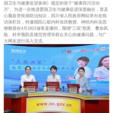
国卫生与健康促进条例》规定的首个“健康四川活动
月”。为进一步推进爱国卫生与健康促进深度融合，普及
心脑血管疾病防治知识，四川省人民政府网站举办在线
访谈栏目，特邀我院心脏内科张庆教授、神经内科吴思
缈教授在4月29日做客直播间，围绕“三高”危害、叠加风
险、科学预防及规范管理等群众关心的健康问题，与广
大网友进行深入交流。