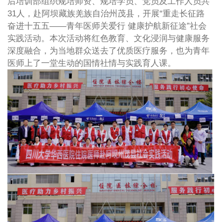
后培训部组织规培师资、规培学员、党员及工作人员共
31人，赴阿坝藏族羌族自治州茂县，开展“重走长征路
奋进十五五——青年医师关爱行 健康护航新征途”社会
实践活动。本次活动将红色教育、文化浸润与健康服务
深度融合，为当地群众送去了优质医疗服务，也为青年
医师上了一堂生动的国情社情与实践育人课。