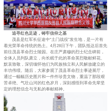
追寻红色足迹，铸牢信仰之基
茂县是红军长征途中“土门战役”发生地，是一片有
着光荣革命传统的热土。4月28日下午，团队抵达后首先
前往茂县革命烈士陵园。在庄严肃穆的烈士纪念碑前，
全体人员列队肃立，向长眠于此的革命英烈敬献鲜花、
默哀致敬，深切缅怀他们为民族独立和人民解放建立的
丰功伟绩。随后，大家参观了茂县革命烈士事迹展厅，
通过一幅幅历史图片和一件件珍贵文物，重温了那段艰
苦卓绝、气壮山河的红色岁月，深刻感悟到革命先辈坚
定的理想信念与无私的奉献精神。