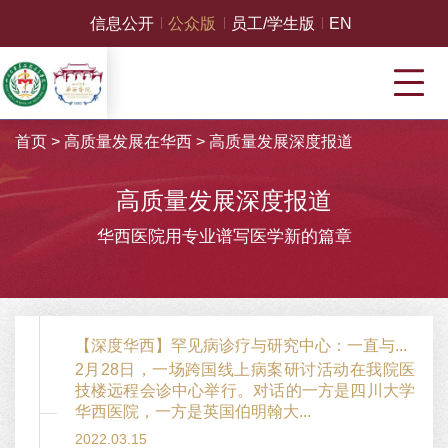
信息公开
公众版
员工/学生版
EN
首页
>
高质量发展在华西
>
高质量发展深度报道
高质量发展深度报道
华西医院用专业谱写医学新的篇章
【深度华西】罕见病诊疗与研究中心：一直与...
2月28日，一场跨国线上病案研讨活动在我院医
技楼远程会诊中心举行。对话的一方是四川大学
华西医院，一方是英国伯明翰大...
2022.03.15