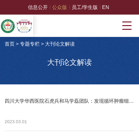
信息公开
公众版
员工/学生版
EN
首页
>
专题专栏
>
大刊论文解读
大刊论文解读
四川大学华西医院石虎兵和马学磊团队：发现循环肿瘤细胞免疫逃逸新机制
2023.03.01