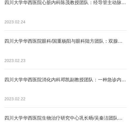
四川大学华西医院心脏内科陈茂教授团队：经导管主动脉瓣置换术治疗二叶式主动脉瓣狭窄国际专家共识
2023.02.24
四川大学华西医院眼科/国重杨阳与眼科陆方团队：双腺相关病毒递送先导编辑器纠正遗传性视网膜变性小鼠模型的基因突变与疾病表型
2023.02.23
四川大学华西医院消化内科邓凯副教授团队：一种急诊内镜止血中高效去除大量血凝块的新方法
2023.02.22
四川大学华西医院生物治疗研究中心巩长旸/吴秦洁团队：多功能光响应型纳米复合物用于肿瘤温和光热治疗以避免过度炎症并增强免疫治疗...