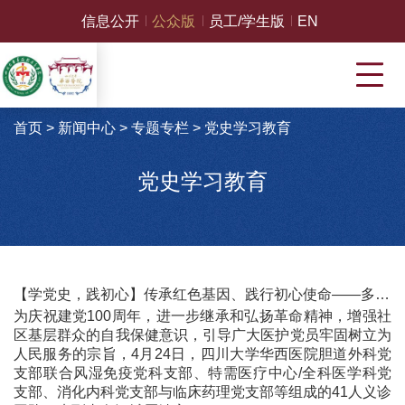
信息公开
公众版
员工/学生版
EN
首页
>
新闻中心
>
专题专栏
>
党史学习教育
党史学习教育
【学党史，践初心】传承红色基因、践行初心使命——多科联合党支部下基层开展义诊、重温党史红色教育活动
为庆祝建党100周年，进一步继承和弘扬革命精神，增强社
区基层群众的自我保健意识，引导广大医护党员牢固树立为
人民服务的宗旨，4月24日，四川大学华西医院胆道外科党
支部联合风湿免疫党科支部、特需医疗中心/全科医学科党
支部、消化内科党支部与临床药理党支部等组成的41人义诊