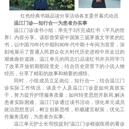
红色经典书籍品读分享活动各支委开幕式动员
温江门诊—知行合一为患者办实事
温江门诊读书小组：率先于3月完成红书《平凡的世
界》内容分享。该部曾荣获中国第三届茅盾文学奖的红
书，以中国70年代中期到80年代中期十年间为背景，深
刻地展示了普通人民群众在大时代历史进程中所走过的
艰难曲折道路。温江单元的同志们品读红书并共同学习
了改革开放初期那段党史，结合历史背景下的小说人物
经历，分享了精彩的故事和精要的感悟。
同时，小组成员立足岗位，知行合一，结合温江门
诊实际工作情况，谈及个人及温江门诊是如何真抓实
干，努力提升护理服务质量；如何转变思想开新局,解决
患者实际困难。温江门诊通过读书活动，强化单元成员
政治思想意识，树立创新思维，积极建言献策，优化工
作服务流程，为患者办实事。
温江单元护士长苟悦提到“温江门诊根据医师的看诊