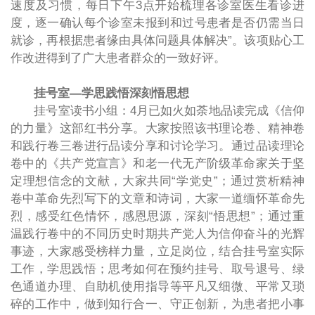
速度及习惯，每日下午3点开始梳理各诊室医生看诊进
度，逐一确认每个诊室未报到和过号患者是否仍需当日
就诊，再根据患者缘由具体问题具体解决”。该项贴心工
作改进得到了广大患者群众的一致好评。
挂号室—学思践悟深刻悟思想
挂号室读书小组：4月已如火如荼地品读完成《信仰
的力量》这部红书分享。大家按照该书理论卷、精神卷
和践行卷三卷进行品读分享和讨论学习。通过品读理论
卷中的《共产党宣言》和老一代无产阶级革命家关于坚
定理想信念的文献，大家共同“学党史”；通过赏析精神
卷中革命先烈写下的文章和诗词，大家一道缅怀革命先
烈，感受红色情怀，感恩思源，深刻“悟思想”；通过重
温践行卷中的不同历史时期共产党人为信仰奋斗的光辉
事迹，大家感受榜样力量，立足岗位，结合挂号室实际
工作，学思践悟；思考如何在预约挂号、取号退号、绿
色通道办理、自助机使用指导等平凡又细微、平常又琐
碎的工作中，做到知行合一、守正创新，为患者把小事