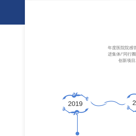
瑞杯”医院品管圈大赛，
年度医院院感
科“同行圈”荣获一等奖
进集体/“同行
创新项目
2020
2
2019