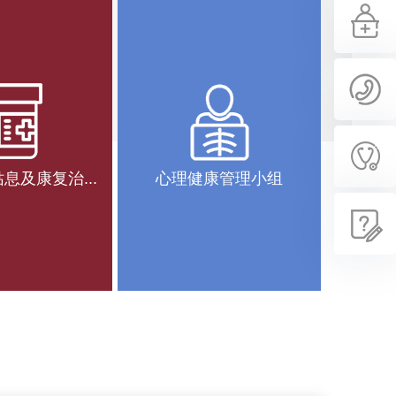
息及康复治...
心理健康管理小组
院内