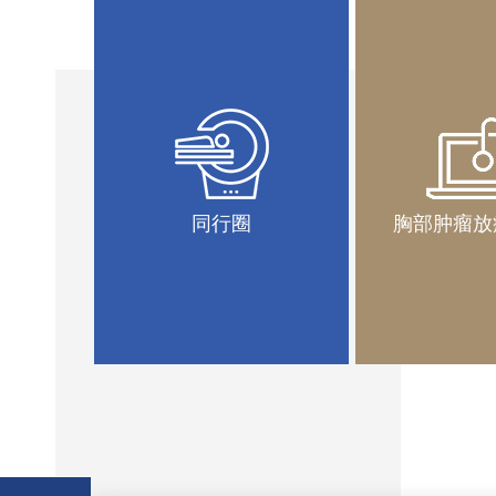
团队
同行圈
胸部肿瘤放