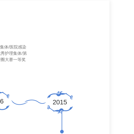
集体/医院感染
2014年度院级科
优秀护理集体/第
管圈大赛一等奖
6
2014
2015