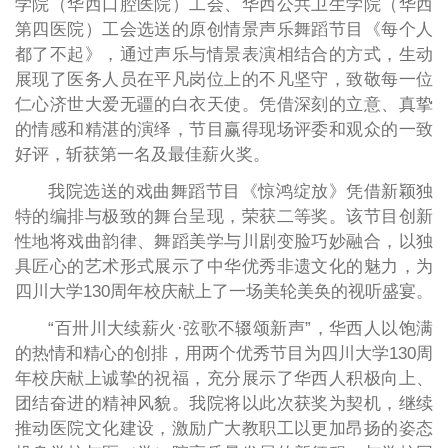
学院（华西口腔医院）工会、华西公共卫生学院（华西
第四医院）工会选送的原创情景声乐舞蹈节目《每个人
都了不起》，通过声乐与情景表演相结合的方式，生动
展现了医务人员在平凡岗位上的不凡坚守，致敬每一位
仁心济世大爱无疆的白衣天使。凭借深刻的立意、真挚
的情感和精湛的演绎，节目赢得现场评委和观众的一致
好评，斩获第一名及最佳薪火奖。
我院选送的戏曲舞蹈节目《惊鸿绽放》
凭借新颖独
特的编排与极致的舞台呈现，
荣获二等奖。该节目创新
性地将戏曲韵律、舞蹈美学与川剧变脸巧妙融合，以独
具匠心的艺术形式展示了中华优秀非遗文化的魅力，为
四川大学130周年
校庆献上了一场美轮美奂的视听盛宴。
“百卅川大续薪火·弦歌不辍颂新声”，华西人以饱满
的热情和精心的创排，用两个优秀节目为四川大学130周
年校庆献上诚挚的祝福，充分展示了华西人积极向上、
团结奋进的精神风貌。我院将以此次获奖为契机，继续
推动医院文化建设，激励广大教职工以更加昂扬的姿态