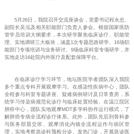
5月26日，我院召开交流座谈会，党委书记程永忠、
副院长吴泓及相关职能部门负责人参会。根据国家医防
管学员培训大纲要求，本次研学聚焦临床诊疗、职能管
理、实地调研三大板块，涵盖1次专题思政研学、16场职
能部门专项培训与业务研讨、9场临床科室专项研学，并
实地走访16处院内外医疗及配套保障平台。
在临床诊疗学习环节，地坛医院学者团队深入我院
多个重点专科开展观摩学习。在感染性疾病中心，团队
全程参与科室专题讲座、疑难病例研讨及日常查房，系
统学习传染病规范化诊疗与临床处置经验。在温江院区
肺癌中心，团队实地观摩MDT多学科协作运行模式，了
解肺癌专病全流程诊疗体系。此外，团队先后到骨科参
与医务部晨交班、观摩消化内镜全流程运作与病区管
理，实地考察急诊科预检分诊、发热门诊，开展急诊医