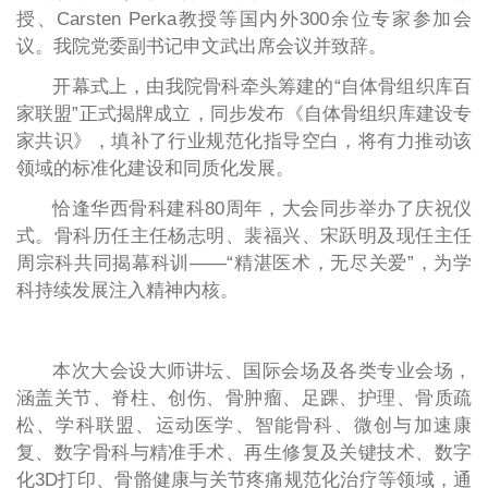
授、Carsten Perka教授等国内外300余位专家参加会
议。我院党委副书记申文武出席会议并致辞。
开幕式上，由我院骨科牵头筹建的“自体骨组织库百
家联盟”正式揭牌成立，同步发布《自体骨组织库建设专
家共识》，填补了行业规范化指导空白，将有力推动该
领域的标准化建设和同质化发展。
恰逢华西骨科建科80周年，大会同步举办了庆祝仪
式。骨科历任主任杨志明、裴福兴、宋跃明及现任主任
周宗科共同揭幕科训——“精湛医术，无尽关爱”，为学
科持续发展注入精神内核。
本次大会设大师讲坛、国际会场及各类专业会场，
涵盖关节、脊柱、创伤、骨肿瘤、足踝、护理、骨质疏
松、学科联盟、运动医学、智能骨科、微创与加速康
复、数字骨科与精准手术、再生修复及关键技术、数字
化3D打印、骨骼健康与关节疼痛规范化治疗等领域，通