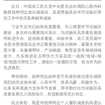
近日，中国农工民主党中央委员会向我院心脏内科
教授祝烨同志发出感谢信，高度赞扬其在毕节试验区帮
扶工作中的无私奉献和成效。
习近平总书记始终高度重视、关心厚爱毕节试验区
建设，多次作出重要指示批示，为试验区高质量发展指
明前进方向、提供根本遵循。30余年来，农工党历届中
央坚决贯彻落实总书记重要指示批示精神，凝聚全党智
慧力量，在健康帮扶、产业赋能、教育提质等领域持续
发力，扎实推进定点帮扶大方县及统一战线“地域+领
域”组团式帮扶工作，涌现出一批履职尽责、担当作为的
先进典型。
帮扶期间，祝烨同志始终坚守高度的政治责任感和
强烈的历史使命感，心系毕节、情系乌蒙，积极作为，
以务实举措鼎力支持毕节发展，用辛勤付出为试验区高
质量发展注入强劲动力，其贡献值得充分肯定。
此次表彰，既是对祝烨同志个人履职成效的高度认