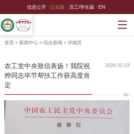
信息公开
公众版
员工/学生版
EN
首页
>
新闻中心
>
综合新闻
>
详细页
农工党中央致信表扬！我院祝
2026.02.03
烨同志毕节帮扶工作获高度肯
定