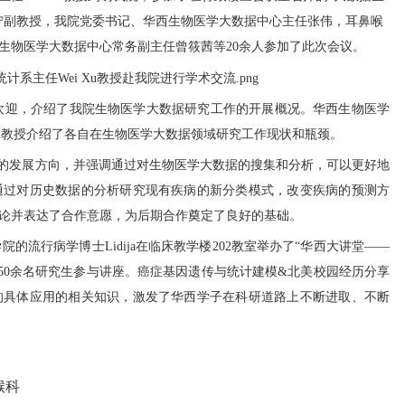
宁
副
教授
，
我
院
党委书记、华西生物医学大数据中心主任张伟，
耳鼻喉
生物医学大数据中心常务副主任曾筱茜
等
20
余人
参加
了
此次会议。
欢迎，
介绍了我院生物医学大数据研究工作的开展概况。华西生物医学
u
教授介绍了各自在生物医学大数据领域研究工作现状和瓶颈。
的发展方向，并强调通过对生物医学大数据的搜集和分析，可以更好
地
通过对历史数据的分析
研究现有疾病的新分类模式，改变疾病的预测方
论并表达了合作意愿，为后期合作奠定了良好的基础。
学院的流行病学博士
Lidija
在临床
教学
楼
202
教室举办
了
“华西大讲堂——
50
余
名
研究生
参与讲座
。癌症基因遗传与统计建模
&
北美校园经历分享
的具体应用
的
相关
知识
，激发了华西学子在科研道路上不断进取
、
不断
喉科