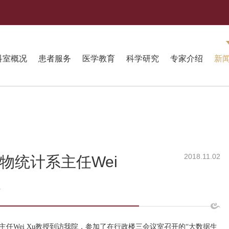
科室概况
患者服务
医学教育
科学研究
专家介绍
新
2018.11.02
et生物统计系主任Wei
流
主任
Wei Xu
教授
到访我院
，
参加
了
在行政楼三会议室召开
的
“大数据生