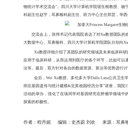
物统计学术交流会
”
。
四川大学计算机学院琚生根
教授
、杨
科副主任赵宇，
耳鼻喉科副主任、听力中心主任郑芸，
华西
交流会上
，
张伟书记代表
我院
表达了对
Xu
教授团队的
大数据中心、耳鼻喉科、四川大学计算机学院团队分别向
X
Xu
教授
详细
介绍了其团队的研究领域及未来临床科研
应用于临床科研，从而运用到医疗的各个环节，比如
可以
法等。最后，双方针对各自的数据资源、算法等优势进行
讨
会后，
Wei Xu
教授
、
多伦多大学
Dalla Lana
公共卫生
癌症基因遗传与统计建模
&
北美校园经历分享
”
讲座
，
我院
1
活动的举办，强化了在场同学对基因研究在肿瘤学领域中
探索的积极性。
作者：程丹妮
编辑：史杰蔚 刘欢
来源：耳鼻