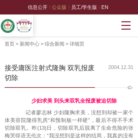
信息公开
公众版
员工/学生版
EN
首页
>
新闻中心
>
综合新闻
>
详细页
接受庸医注射式隆胸 双乳报废
2004.12.31
切除
少妇求美 到头来双乳全报废被迫切除
记者廖志林 少妇隆胸求美，没想到却被一家个
体美容院隆得乳房“和预制板一样硬”，最后不得不手术
切除双乳。昨(13)日，切除双乳后脱离了生命危险的张
梅哭得语无伦次：“我没想到是这样的结局，我真的没有