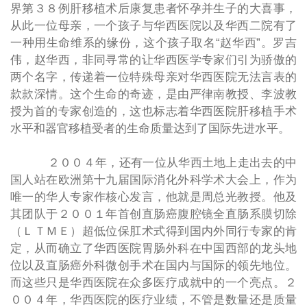
界第３８例肝移植术后康复患者怀孕并生子的大喜事，
从此一位母亲，一个孩子与华西医院以及华西二院有了
一种用生命维系的缘份，这个孩子取名“赵华西”。罗吉
伟，赵华西，非同寻常的让华西医学专家们引为骄傲的
两个名字，传递着一位特殊母亲对华西医院无法言表的
款款深情。这个生命的奇迹，是由严律南教授、李波教
授为首的专家创造的，这也标志着华西医院肝移植手术
水平和器官移植受者的生命质量达到了国际先进水平。
２００４年，还有一位从华西土地上走出去的中
国人站在欧洲第十九届国际消化外科学术大会上，作为
唯一的华人专家作核心发言，他就是周总光教授。他及
其团队于２００１年首创直肠癌腹腔镜全直肠系膜切除
（ＬＴＭＥ）超低位保肛术式得到国内外同行专家的肯
定，从而确立了华西医院胃肠外科在中国西部的龙头地
位以及直肠癌外科微创手术在国内与国际的领先地位。
而这些只是华西医院在众多医疗成就中的一个亮点。２
００４年，华西医院的医疗业绩，不管是数量还是质量