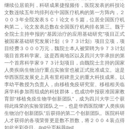
继续位居前列，科研成果捷报频传，医院发表的科技论
文数连续五年均排列在中国医疗机构的第一方阵内，２
００３年全院发表ＳＣＩ论文６５篇，位居全国医疗机
构第二，论文发表总数在全国医疗机构排名第三。魏于
全院士主持申报的“基因治疗的应用基础研究”项目正式
被国家基础研究发展计划（９７３计划）项目立项，项
目经费３０００万元，魏院士本人被荣聘为９７３计划
项目首席科学家。这是西南地区以及四川大学承担的第
一个首席科学家９７３计划项目，由魏院士主持的国家
人类疾病生物治疗重点实验室也被正式批准成立。这是
华西医院发展史上具有里程碑意义的重大科技成果。以
李幼平教授为负责人，由移植免疫研究室、移植相关临
床学科参加而组成的科技群体，也成功申报获准国家教
育部“移植免疫生物学创新团队”，成为四川大学三个获
得此殊荣的实验室团队之一，也是华西医院继“人类疾病
生物治疗创新团队”后获得的第二个创新团队。医院科研
人才获得的各项荣誉更是数不胜数，将２００４装点得
如此光彩夺目。#p#分页标题#e#