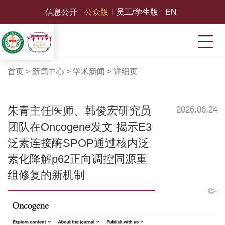
信息公开
公众版
员工/学生版
EN
首页
>
新闻中心
>
学术新闻
>
详细页
朱青主任医师、韩俊宏研究员
2026.06.24
团队在Oncogene发文 揭示E3
泛素连接酶SPOP通过核内泛
素化降解p62正向调控同源重
组修复的新机制