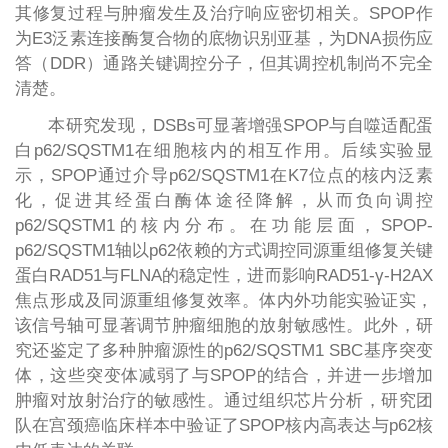
其修复过程与肿瘤发生及治疗响应密切相关。SPOP作
为E3泛素连接酶复合物的底物识别亚基，为DNA损伤应
答（DDR）通路关键调控分子，但其调控机制尚不完全
清楚。
本研究发现，DSBs可显著增强SPOP与自噬适配蛋
白p62/SQSTM1在细胞核内的相互作用。后续实验显
示，SPOP通过介导p62/SQSTM1在K7位点的核内泛素
化，促进其经蛋白酶体途径降解，从而负向调控
p62/SQSTM1的核内分布。在功能层面，SPOP-
p62/SQSTM1轴以p62依赖的方式调控同源重组修复关键
蛋白RAD51与FLNA的稳定性，进而影响RAD51-γ-H2AX
焦点形成及同源重组修复效率。体内外功能实验证实，
该信号轴可显著调节肿瘤细胞的放射敏感性。此外，研
究还鉴定了多种肿瘤源性的p62/SQSTM1 SBC基序突变
体，这些突变体减弱了与SPOP的结合，并进一步增加
肿瘤对放射治疗的敏感性。通过组织芯片分析，研究团
队在宫颈癌临床样本中验证了SPOP核内高表达与p62核