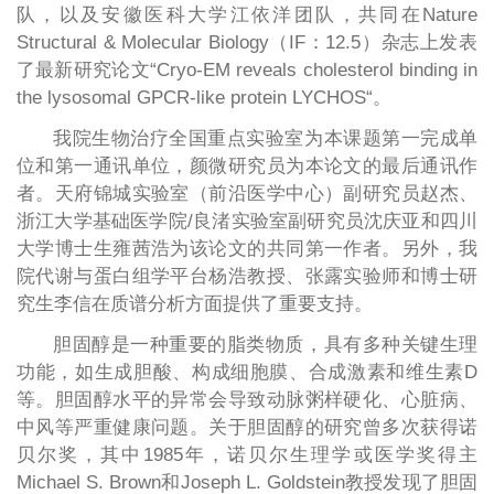
队，以及安徽医科大学江依洋团队，共同在Nature
Structural & Molecular Biology（IF：12.5）杂志上发表
了最新研究论文“Cryo-EM reveals cholesterol binding in
the lysosomal GPCR-like protein LYCHOS“。
我院生物治疗全国重点实验室为本课题第一完成单
位和第一通讯单位，颜微研究员为本论文的最后通讯作
者。天府锦城实验室（前沿医学中心）副研究员赵杰、
浙江大学基础医学院/良渚实验室副研究员沈庆亚和四川
大学博士生雍茜浩为该论文的共同第一作者。另外，我
院代谢与蛋白组学平台杨浩教授、张露实验师和博士研
究生李信在质谱分析方面提供了重要支持。
胆固醇是一种重要的脂类物质，具有多种关键生理
功能，如生成胆酸、构成细胞膜、合成激素和维生素D
等。胆固醇水平的异常会导致动脉粥样硬化、心脏病、
中风等严重健康问题。关于胆固醇的研究曾多次获得诺
贝尔奖，其中1985年，诺贝尔生理学或医学奖得主
Michael S. Brown和Joseph L. Goldstein教授发现了胆固