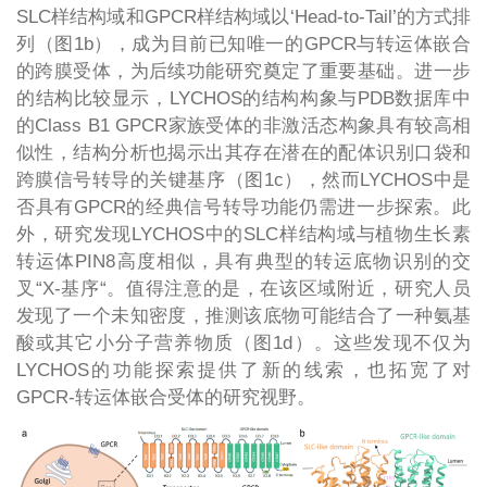
SLC样结构域和GPCR样结构域以‘Head-to-Tail’的方式排
列（图1b），成为目前已知唯一的GPCR与转运体嵌合
的跨膜受体，为后续功能研究奠定了重要基础。进一步
的结构比较显示，LYCHOS的结构构象与PDB数据库中
的Class B1 GPCR家族受体的非激活态构象具有较高相
似性，结构分析也揭示出其存在潜在的配体识别口袋和
跨膜信号转导的关键基序（图1c），然而LYCHOS中是
否具有GPCR的经典信号转导功能仍需进一步探索。此
外，研究发现LYCHOS中的SLC样结构域与植物生长素
转运体PIN8高度相似，具有典型的转运底物识别的交
叉“X-基序“。值得注意的是，在该区域附近，研究人员
发现了一个未知密度，推测该底物可能结合了一种氨基
酸或其它小分子营养物质（图1d）。这些发现不仅为
LYCHOS的功能探索提供了新的线索，也拓宽了对
GPCR-转运体嵌合受体的研究视野。