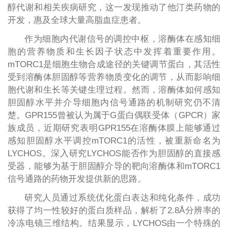
醇代谢和相关疾病研究，这一发现推动了他汀类药物的
开发，惠及全球大量高脂血症患者。
作为细胞内代谢信号的调控中枢，溶酶体在感知细
胞的营养物质和生长因子状态中发挥着重要作用。
mTORC1是细胞生物合成途径的关键调节蛋白，其活性
受到溶酶体胆固醇等营养物质变化的调节，从而影响细
胞代谢和生长等关键生理过程。然而，溶酶体如何感知
胆固醇水平并介导细胞内信号通路的机制研究仍不清
楚。GPR155曾被认为属于G蛋白偶联受体（GPCR）家
族成员，近期研究表明GPR155在溶酶体膜上能够通过
感知胆固醇水平调控mTORC1的活性，被重新命名为
LYCHOS。深入研究LYCHOS能否作为胆固醇的直接感
受器，能够为基于胆固醇介导的靶向溶酶体和mTORC1
信号通路的药物开发提供新的思路。
研究人员通过系统优化蛋白表达和纯化条件，成功
获得了均一性较好的蛋白质样品，解析了2.8Å分辨率的
冷冻电镜三维结构。结果显示，LYCHOS由一个特殊的