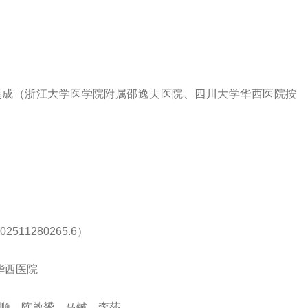
提成（浙江大学医学院附属邵逸夫医院、四川大学华西医院按
1280265.6）
华西医院
顺、陈啟赟、马铖、李莎