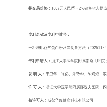
拟交易
价格：
10万元人民币 + 2%销售收入提
专利名称及专利申请号：
一种增肌益气蛋白粉及其制备方法（202511845
专利申请人：
浙江大学医学院附属邵逸夫医院
发
明
人：
于卫华、陈亿、朱玲华、陈炯煌、濮
许
可
人：
浙江大学医学院附属邵逸夫医院；四
被许可人：
成都华瘦健康科技有限公司