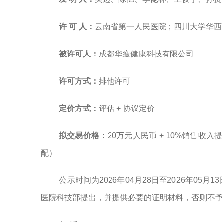
许
可
人：
云南省第一人民医院；四川大学华西
被许可人：
成都华瘦健康科技有限公司
许可方式：
排他许可
定价方式：
评估
+
协议定价
拟交易
价格：
20
万元人民币
+ 10%销售
收入提
配）
公示时间为
20
26年04
月
28日至20
26年05月
医院科技部提出，并提供必要的证明材料，否则不