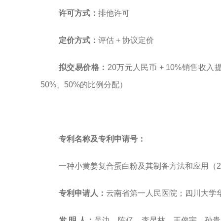
许可方式：
排他许可
定价方式：
评估
+
协议定价
拟交易
价格：
20
万元人民币
+ 10%销售
收入
50%
、
50%的比例分配）
专利名称及专利申请号：
一种小黄姜复合蛋白粉及其制备方法和应用（20251
专利申请人：
云南省第一人民医院；四川大学
发
明
人：
吴边、陈亿、李昆林、王俊宇、孙贵