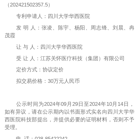
（202421502357.5）
专利申请人：四川大学华西医院
发
明
人：
张凌、陈宇、杨阳、周志锋、刘晨、冉
茂霞
让
与
人：
四川大学华西医院
受
让
人：
江苏关怀医疗科技（集团）有限公司
定价方式：协议定价
拟交易
价格：30万元人民币
公示时间为
20
24年09月29
日至
20
24年10月14日，
如有异议，请在公示期内以书面形式实名向四川大学华
西医院科技部提出，并提供必要的证明材料，否则不予
受理。
电
话：
028-
85422242