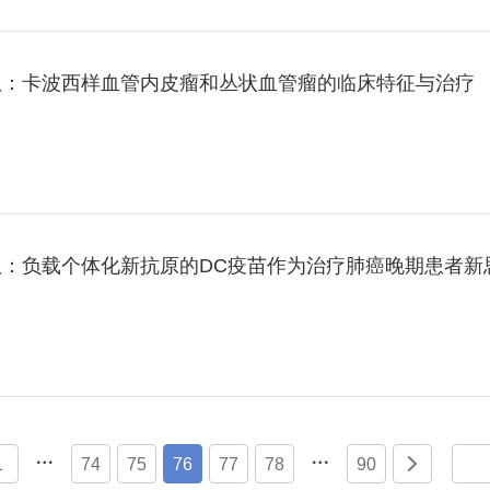
队：卡波西样血管内皮瘤和丛状血管瘤的临床特征与治疗
：负载个体化新抗原的DC疫苗作为治疗肺癌晚期患者新


1
74
75
76
77
78
90
