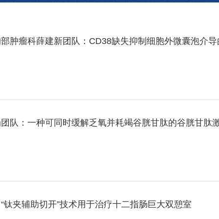
部肿瘤科薛建新团队：CD38缺失抑制细胞外微囊泡介
旸团队：一种可同时缓解乏氧并耗竭谷胱甘肽的谷胱甘肽
“钛夹辅助切开”技术用于治疗十二指肠巨大双憩室