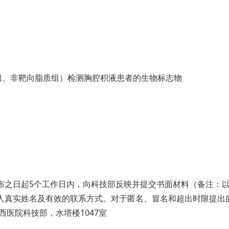
谢组、非靶向脂质组）检测胸腔积液患者的生物标志物
布之日起5个工作日内，向科技部反映并提交书面材料（备注：
实姓名及有效的联系方式。对于匿名、冒名和超出时限提出的异议，
大学华西医院科技部，水塔楼1047室