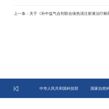
上一条：关于《补中益气合剂联合痰热清注射液治疗耐药
川大学华西医院
中华人民共和国科技部
国家自然