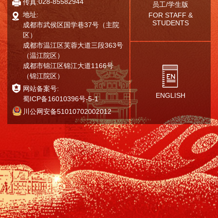
028-85582944
传真:
员工/学生版
地址:
FOR STAFF &
STUDENTS
成都市武侯区国学巷37号（主院
区）
成都市温江区芙蓉大道三段363号
（温江院区）
成都市锦江区锦江大道1166号
（锦江院区）
网站备案号:
ENGLISH
蜀ICP备16010396号-5-1
川公网安备51010702002012