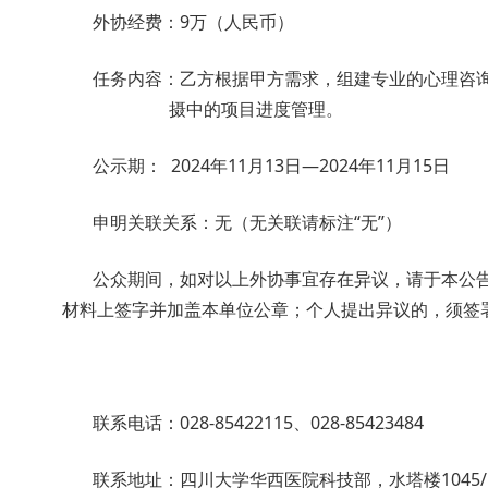
外协经费：9万（人民币）
任务内容：乙方根据甲方需求，组建专业的心理咨
摄中的项目进度管理。
公示期：
2024
年
11
月
13
日
—
2024
年
11
月
15
日
申明关联关系：无（
无关联请标注
“无”
）
公众
期间，如对以上外协事宜存在异议
，请于本公
材料上签字并加盖本单位公章；个人提出异议的，须签
联系电话：028-85422115、028-85423484
联系地址：四川大学华西医院科技部，水塔楼1045/1