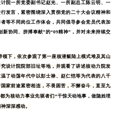
设计院一所党委副书记赵光、一所副总工陈云明、一
进行发言，紧密围绕深入贯彻党的二十大会议精神和
作者等不同岗位工作体会，共同倡导参会党员代表加
创新协同、拼搏奉献
”的“09精神”，并对未来持续交
领下，依次参观了第一座核潜艇陆上模式堆及其山
研究设计院院部旧址等地，并观看了讲述核动力院发
重温了动荡年代中以彭士禄、赵仁恺等为代表的八千
与国家前途紧密相连，不畏困苦，不懈奋斗，直至九
都为核动力事业先驱者们“
干惊天动地事，做隐姓埋
精神深深感动。