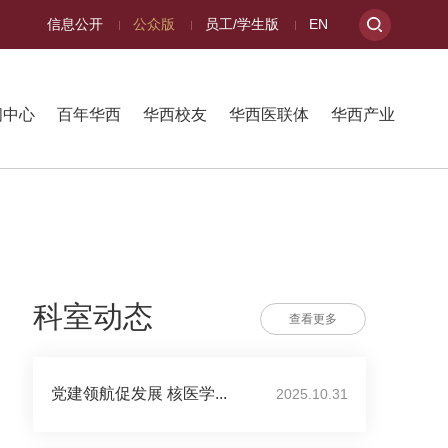
信息公开
公众版
员工/学生版
EN
闻中心
百年华西
华西校友
华西医联体
华西产业
科室动态
查看更多
党建领航促发展 核医学...
2025.10.31