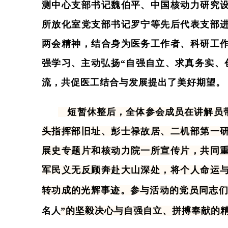
测中心支部书记魏伯平、中国核动力研究
所放化室党支部书记罗宁等先后代表支部
两会精神，结合身为医务工作者、科研工
强学习、主动弘扬“
自强自立、求真务实、
流，共促医工结合与发展提出了美好期望。
短暂休整后，全体参会成员在讲解员带
头指挥部旧址、彭士禄故居、二机部第一
展史专题片和核动力院一所宣传片，共同
军民义无反顾奔赴大山深处，将个人命运
转功成的光辉事迹。参与活动的党员同志们
名人
”的坚毅决心与自强自立、拼搏奉献的