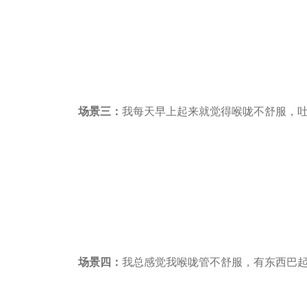
场
景三：
我每天早上起来就觉得喉咙不舒服，吐
场景四：
我总感觉我喉咙管不舒服，有东西巴起