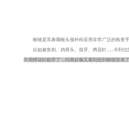
喉镜是耳鼻咽喉头颈外科应用非常广泛的检查
比如被鱼刺、鸡骨头、假牙、绣花针…..卡到
不用绣花针剔牙了，结果好像又看到您到喉镜室来了