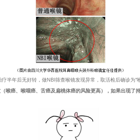
症治疗半年后无好转，做NBI筛查喉镜发现异常，取活检后确诊为“
友（喉癌、喉咽癌、舌癌及扁桃体癌的风险更高），如果出现了