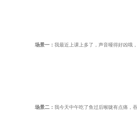
场景一：
我最近上课上多了，声音哑得好凶哦，
场景二：
我今天中午吃了鱼过后喉咙有点痛，吞