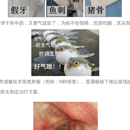
、饼干和牛奶，又要气鼓鼓了，为啥不给我喂，您莫吃醋，其实
窄带成像技术筛查肿瘤（简称：NBI筛查）。普通喉镜下难以发
助医生制定治疗方案。