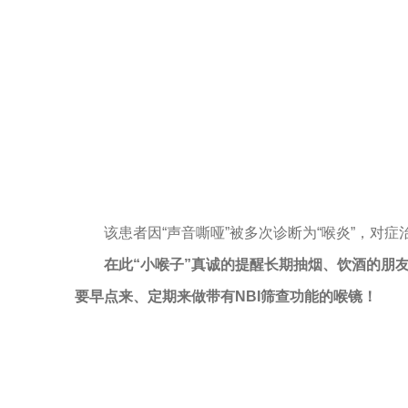
该患者因“声音嘶哑”被多次诊断为“喉炎”，对
在此“小喉子”真诚的提醒长期抽烟、饮酒的朋
要早点来、定期来做带有NBI筛查功能的喉镜！