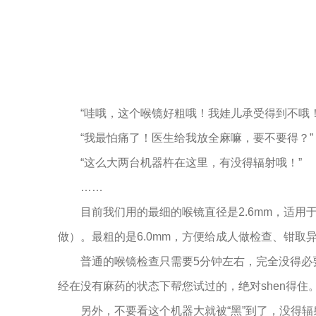
“哇哦，这个喉镜好粗哦！我娃儿承受得到不哦！
“我最怕痛了！医生给我放全麻嘛，要不要得？”
“这么大两台机器杵在这里，有没得辐射哦！”
……
目前我们用的最细的喉镜直径是2.6mm，适
做）。最粗的是6.0mm，方便给成人做检查、钳取
普通的喉镜检查只需要5分钟左右，完全没得必
经在没有麻药的状态下帮您试过的，绝对shen得住
另外，不要看这个机器大就被“黑”到了，没得辐