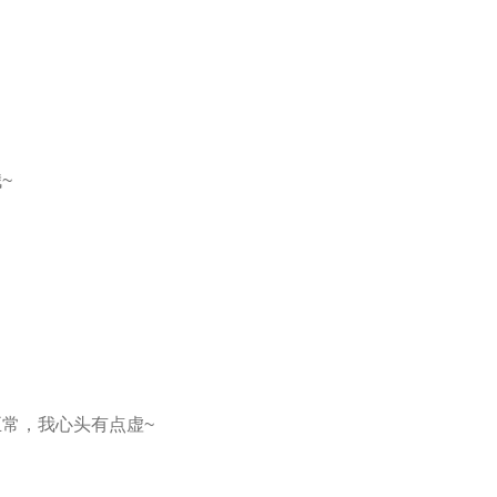
~
常，我心头有点虚~