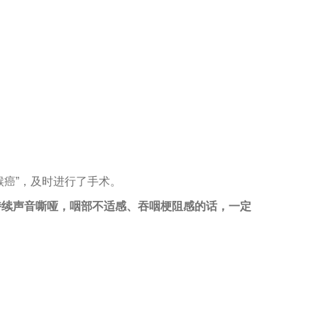
喉癌”，及时进行了手术。
持续声音嘶哑，咽部不适感、吞咽梗阻感的话，一定