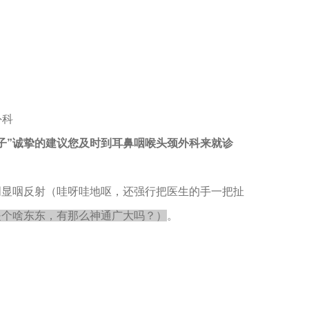
外科
子”诚挚的建议您及时到耳鼻咽喉头颈外科来就诊
明显咽反射（哇呀哇地呕，还强行把医生的手一把扯
是个啥东东，有那么神通广大吗？）
。