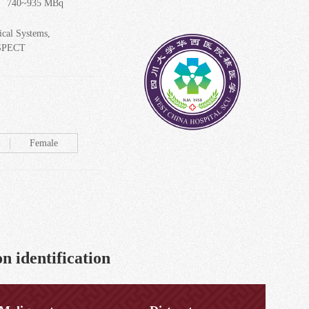
 740~935 MBq
ical Systems,
SPECT
Female
n identification