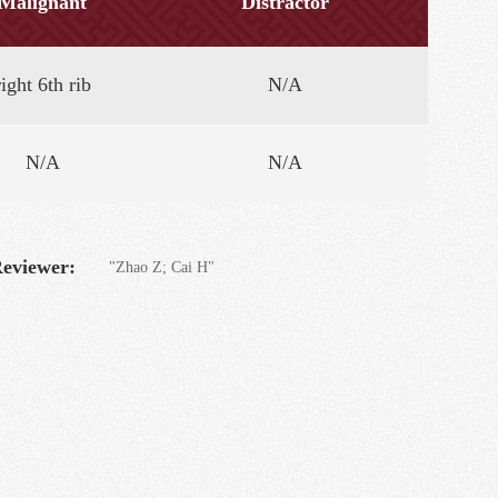
Malignant
Distractor
right 6th rib
N/A
N/A
N/A
eviewer:
"Zhao Z; Cai H"