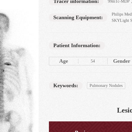
Tracer information:
99mTc-MDP，
Philips Med
Scanning Equipment:
SKYLight 
Patient Information:
Age
Gender
54
Keywords:
Pulmonary Nodules
Lesio