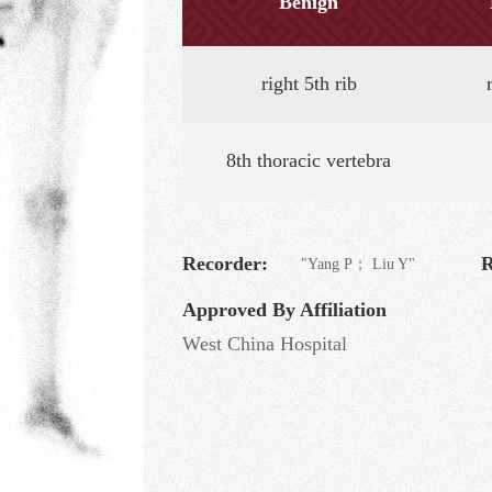
Benign
right 5th rib
8th thoracic vertebra
Recorder:
R
"Yang P； Liu Y"
Approved By Affiliation
West China Hospital