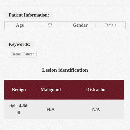
Patient Information:
Age
Gender
53
Female
Keywords:
Breast Cancer
Lesion identification
Benign
Malignant
Distractor
right 4-6th
N/A
N/A
rib