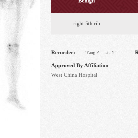
Benign
right 5th rib
Recorder:
R
"Yang P； Liu Y"
Approved By Affiliation
West China Hospital