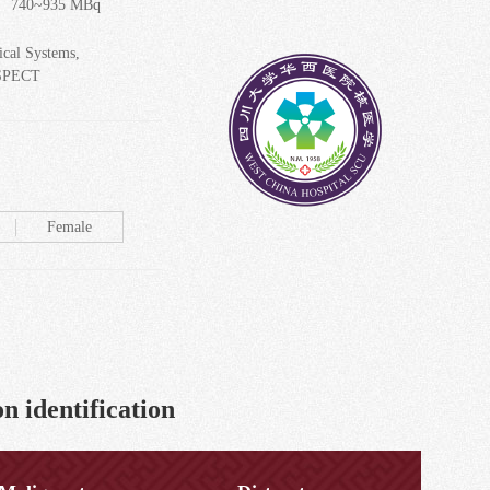
 740~935 MBq
ical Systems,
SPECT
Female
n identification