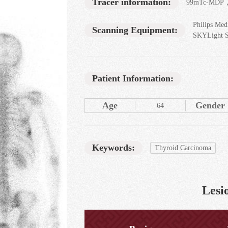
Tracer information:
99mTc-MDP，
Philips Med
Scanning Equipment:
SKYLight 
Patient Information:
Age
Gender
64
Keywords:
Thyroid Carcinoma
Lesio