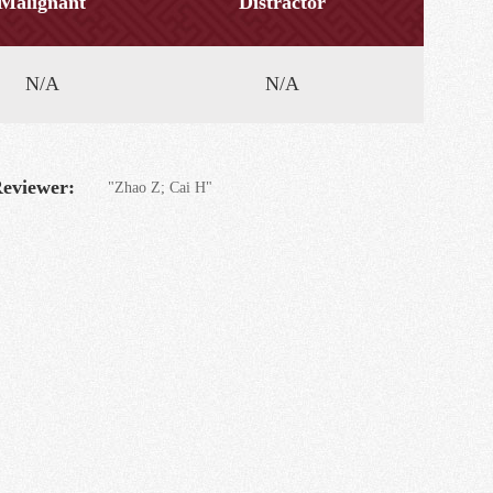
Malignant
Distractor
N/A
N/A
eviewer:
"Zhao Z; Cai H"