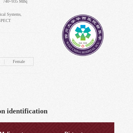
 740~935 MBq
ical Systems,
SPECT
Female
n identification