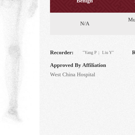
Benign
Mul
N/A
Recorder:
R
"Yang P； Liu Y"
Approved By Affiliation
West China Hospital