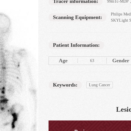
Tracer information:
99mTc-MDP，
Philips Med
Scanning Equipment:
SKYLight 
Patient Information:
Age
Gender
63
Keywords:
Lung Cancer
Lesio