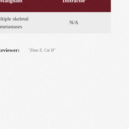
Malignant
Distractor
tiple skeletal
N/A
metastases
eviewer:
"Zhao Z; Cai H"