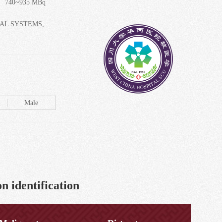
 740~935 MBq
AL SYSTEMS,
Male
n identification