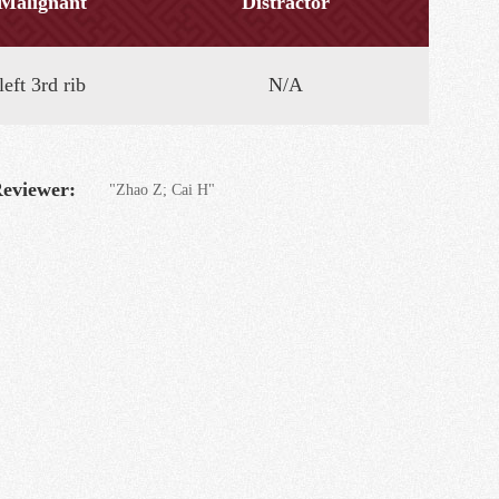
Malignant
Distractor
left 3rd rib
N/A
eviewer:
"Zhao Z; Cai H"