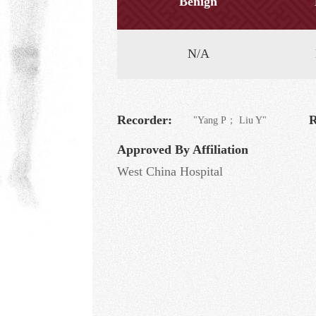
Benign
N/A
Recorder:
R
"Yang P； Liu Y"
Approved By Affiliation
West China Hospital