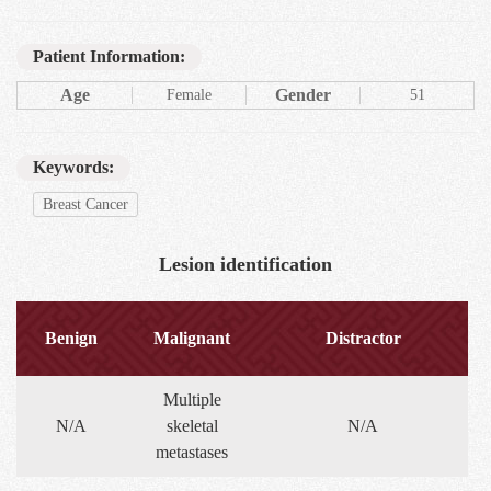
Patient Information:
Age
Gender
Female
51
Keywords:
Breast Cancer
Lesion identification
Benign
Malignant
Distractor
Multiple
N/A
skeletal
N/A
metastases