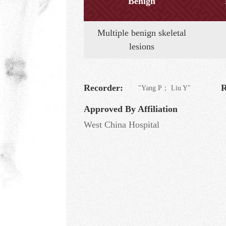
Benign
Multiple benign skeletal
lesions
Recorder:
R
"Yang P； Liu Y"
Approved By Affiliation
West China Hospital