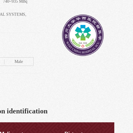
 740~935 MBq
AL SYSTEMS,
Male
n identification