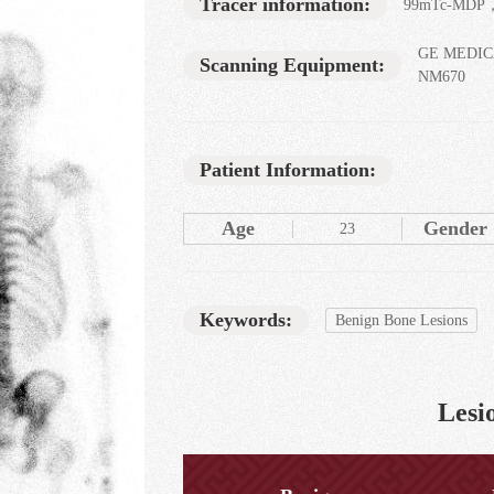
Tracer information:
99mTc-MDP，
GE MEDIC
Scanning Equipment:
NM670
Patient Information:
Age
Gender
23
Keywords:
Benign Bone Lesions
Lesio