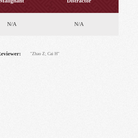
Malignant
Distractor
N/A
N/A
eviewer:
"Zhao Z; Cai H"